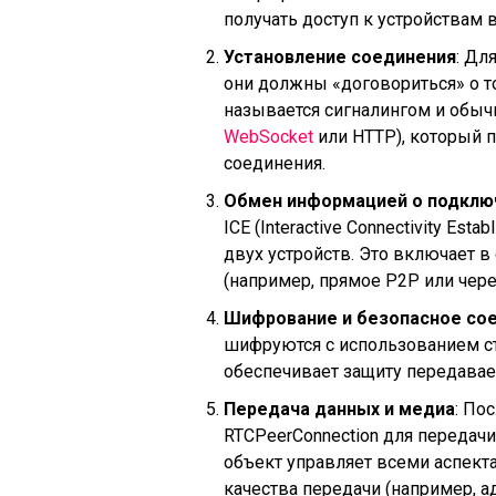
получать доступ к устройствам
Установление соединения
: Дл
они должны «договориться» о то
называется сигналингом и обыч
WebSocket
или HTTP), который 
соединения.
Обмен информацией о подключ
ICE (Interactive Connectivity Es
двух устройств. Это включает в
(например, прямое P2P или чер
Шифрование и безопасное со
шифруются с использованием ста
обеспечивает защиту передава
Передача данных и медиа
: По
RTCPeerConnection для передач
объект управляет всеми аспект
качества передачи (например, а