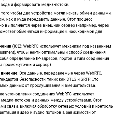
 ввода и формировать медиа-потоки.
я того чтобы два устройства могли начать обмен данными,
м, как и куда передавать данные. Этот процесс
но выполняется через внешний сервер (например, через
помогает обменяться информацией, необходимой для
ении (ICE)
: WebRTC использует механизм под названием
tablishment), чтобы найти оптимальный способ соединения
 себя определение IP-адресов, портов и типа соединения
ез промежуточный сервер).
единение
: Все данные, передаваемые через WebRTC,
ндартов безопасности, таких как DTLS и SRTP. Это
емых данных от прослушивания и вмешательства.
сле установления соединения WebRTC использует
и медиа-потоков и данных между устройствами. Этот
ами связи, включая обработку сетевых условий и контроль
даптация видео и аудио потоков в зависимости от