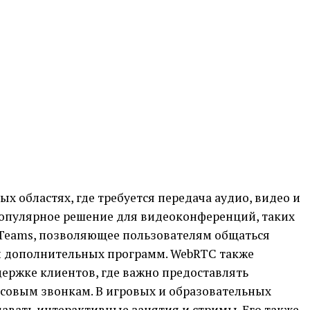
х областях, где требуется передача аудио, видео и
популярное решение для видеоконференций, таких
t Teams, позволяющее пользователям общаться
ки дополнительных программ. WebRTC также
держке клиентов, где важно предоставлять
осовым звонкам. В игровых и образовательных
авать интерактивные занятия и стримы. Его также