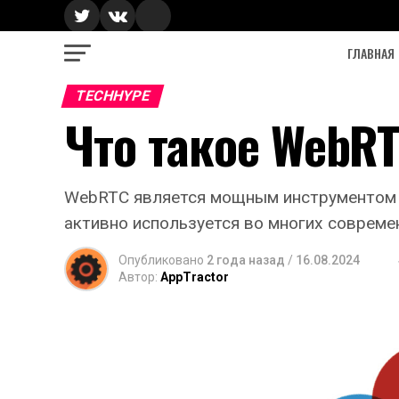
ГЛАВНАЯ
TECHHYPE
Что такое WebR
WebRTC является мощным инструментом д
активно используется во многих совреме
Опубликовано
2 года назад
/
16.08.2024
Автор:
AppTractor