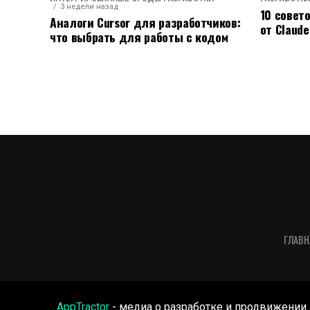
3 недели назад
10 совет
Аналоги Cursor для разработчиков:
от Claude
что выбрать для работы с кодом
ГЛАВН
AppTractor
- медиа о разработке и продвижении