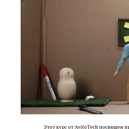
Этот
курс
от AvitoTech посвящен п