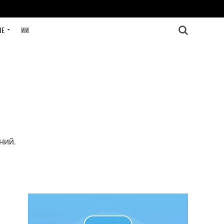
ИЕ
ИИ
ний.