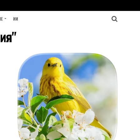
ИЕ
ИИ
ия"