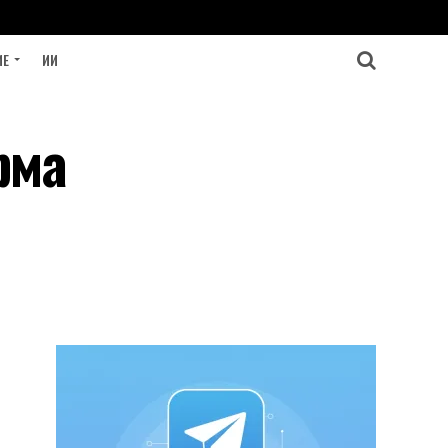
ИЕ
ИИ
рма