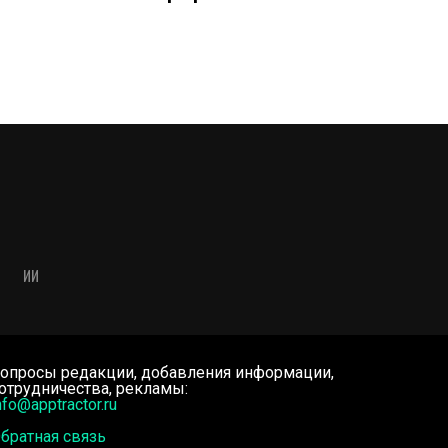
ИИ
опросы редакции, добавления информации,
отрудничества, рекламы:
nfo@apptractor.ru
братная связь