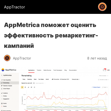
AppTractor
AppMetrica поможет оценить
эффективность ремаркетинг-
кампаний
AppTractor
8 лет назад