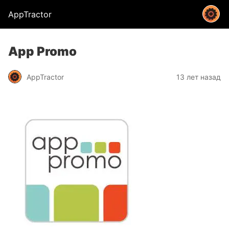
AppTractor
App Promo
AppTractor
13 лет назад