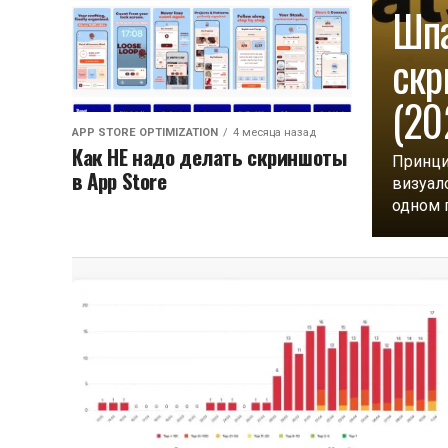
Шпа
скр
(20
APP STORE OPTIMIZATION
4 месяца назад
Как НЕ надо делать скриншоты
Принци
в App Store
визуал
одном г