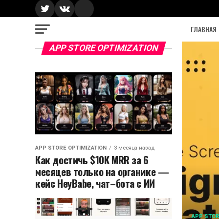
ГЛАВНАЯ
APP STORE OPTIMIZATION
APP STORE OPTIMIZATION
3 месяца назад
Как достичь $10K MRR за 6
месяцев только на органике —
кейс HeyBabe, чат–бота с ИИ
APP STOR