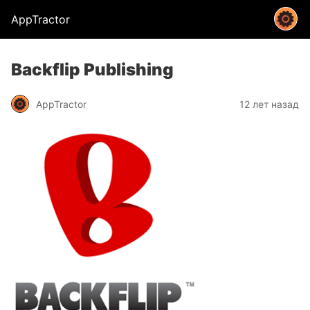
AppTractor
Backflip Publishing
AppTractor
12 лет назад