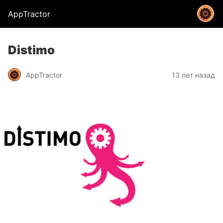
AppTractor
Distimo
AppTractor
13 лет назад