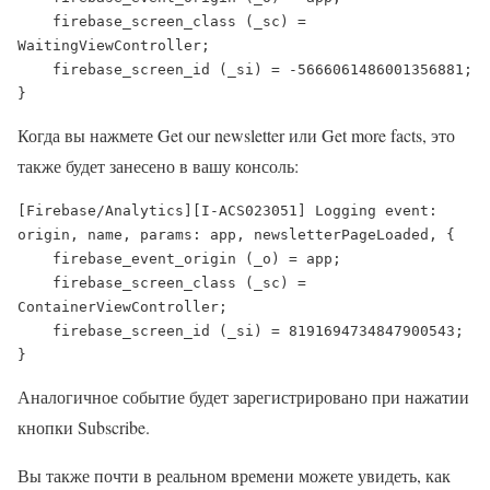
    firebase_screen_class (_sc) = 
WaitingViewController;

    firebase_screen_id (_si) = -5666061486001356881;

}
Когда вы нажмете Get our newsletter или Get more facts, это
также будет занесено в вашу консоль:
[Firebase/Analytics][I-ACS023051] Logging event: 
origin, name, params: app, newsletterPageLoaded, {

    firebase_event_origin (_o) = app;

    firebase_screen_class (_sc) = 
ContainerViewController;

    firebase_screen_id (_si) = 8191694734847900543;

}
Аналогичное событие будет зарегистрировано при нажатии
кнопки Subscribe.
Вы также почти в реальном времени можете увидеть, как