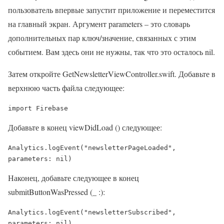
пользователь впервые запустит приложение и переместится
на главный экран. Аргумент parameters – это словарь
дополнительных пар ключ/значение, связанных с этим
событием. Вам здесь они не нужны, так что это осталось nil.
Затем откройте GetNewsletterViewController.swift. Добавьте в
верхнюю часть файла следующее:
import
 Firebase
Добавьте в конец viewDidLoad () следующее:
Analytics
.logEvent(
"newsletterPageLoaded"
, 
parameters: 
nil
)
Наконец, добавьте следующее в конец
submitButtonWasPressed (_ :):
Analytics
.logEvent(
"newsletterSubscribed"
, 
parameters: 
nil
)