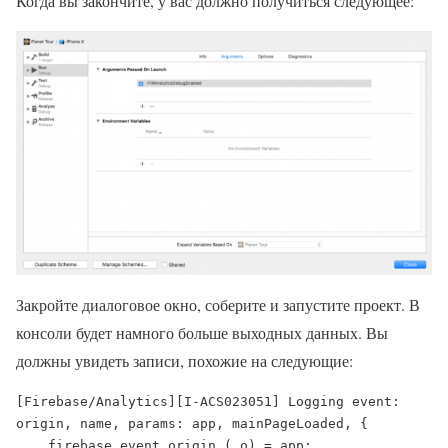
Когда вы закончите, у вас должно получиться следующее:
Закройте диалоговое окно, соберите и запустите проект. В
консоли будет намного больше выходных данных. Вы
должны увидеть записи, похожие на следующие:
[Firebase/Analytics][I-ACS023051] Logging event: 
origin, name, params: app, mainPageLoaded, {

    firebase_event_origin (_o) = app;
