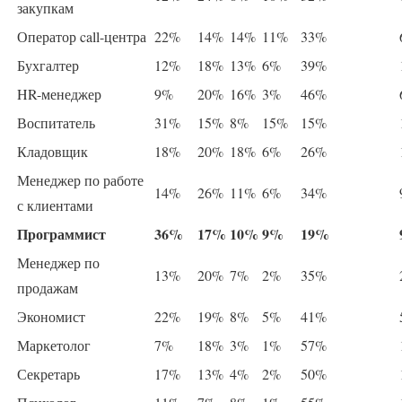
закупкам
Оператор call-центра
22%
14%
14%
11%
33%
Бухгалтер
12%
18%
13%
6%
39%
HR-менеджер
9%
20%
16%
3%
46%
Воспитатель
31%
15%
8%
15%
15%
Кладовщик
18%
20%
18%
6%
26%
Менеджер по работе
14%
26%
11%
6%
34%
с клиентами
Программист
36%
17%
10%
9%
19%
Менеджер по
13%
20%
7%
2%
35%
продажам
Экономист
22%
19%
8%
5%
41%
Маркетолог
7%
18%
3%
1%
57%
Секретарь
17%
13%
4%
2%
50%