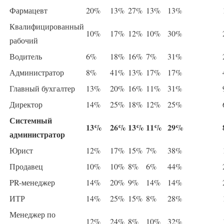
Фармацевт
20%
13%
27%
13%
13%
Квалифицированный
10%
17%
12%
10%
30%
рабочий
Водитель
6%
18%
16%
7%
31%
Администратор
8%
41%
13%
17%
17%
Главный бухгалтер
13%
20%
16%
11%
31%
Директор
14%
25%
18%
12%
25%
Системный
13%
26%
13%
11%
29%
администратор
Юрист
12%
17%
15%
7%
38%
Продавец
10%
10%
8%
6%
44%
PR-менеджер
14%
20%
9%
14%
14%
ИТР
14%
25%
15%
8%
28%
Менеджер по
12%
24%
8%
10%
32%