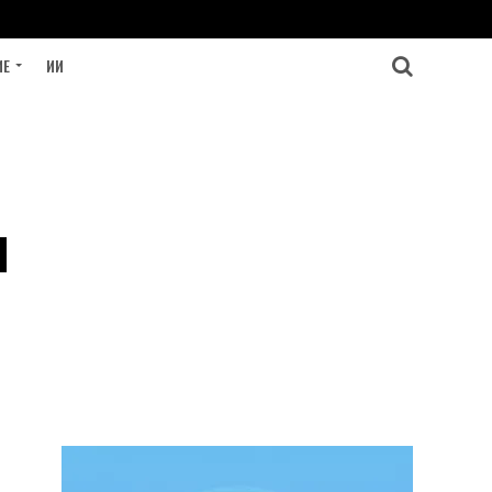
ИЕ
ИИ
м