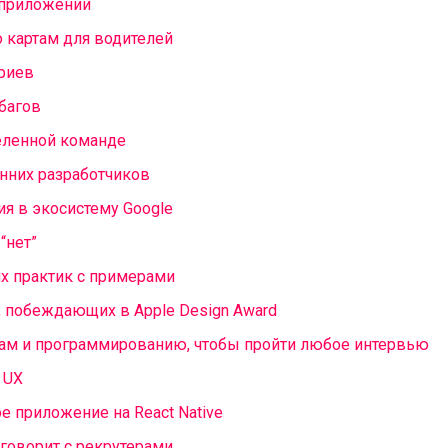
 приложений
о картам для водителей
ориев
 багов
деленной команде
онних разработчиков
ия в экосистему Google
“нет”
х практик с примерами
, побеждающих в Apple Design Award
мам и программированию, чтобы пройти любое интервью
 UX
ое приложение на React Native
 говорит с рекрутерами