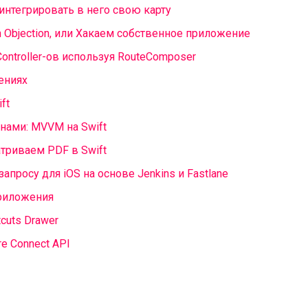
к интегрировать в него свою карту
ith Objection, или Хакаем собственное приложение
ntroller-ов используя RouteComposer
ениях
ft
нами: MVVM на Swift
триваем PDF в Swift
апросу для iOS на основе Jenkins и Fastlane
приложения
cuts Drawer
e Connect API