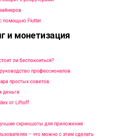
изайнеров
с помощью Flutter
г и монетизация
стоит ли беспокоиться?
 руководство профессионалов
пара простых советов
м деньги
ex от Liftoff
 лучшие скриншоты для приложения
льзователях – что можно с этим сделать