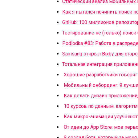
Статический анализ мобильных
Как я пытался починить поиск п
GitHub: 100 миллионов репозит
Тестирование не (только) поиск
Podlodka #83: Работа в распре
Samsung открыл Bixby для стор
Тотальная интеграция приложен
Хорошие разработчики говорят 
Мобильный онбординг: 9 лучши
Как делать дизайн приложений
10 курсов по данным, алгорит
Как микро-анимации улучшают
От идеи до App Store: мое перв
Я создал бота, который за меня