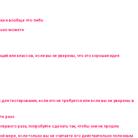
еки и вообще что-либо
олько можете
кций или классов, если вы не уверены, что это хорошая идея
 для тестирования, если это не требуется или если вы не уверены в
те pass
 первого раза, попробуйте сделать так, чтобы они не прошли
ной мере, если только вы не считаете его действительно полезным