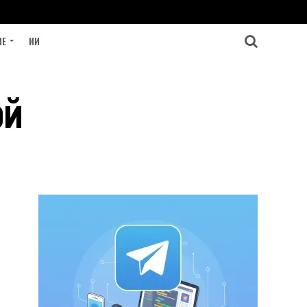
ИЕ
ИИ
ой