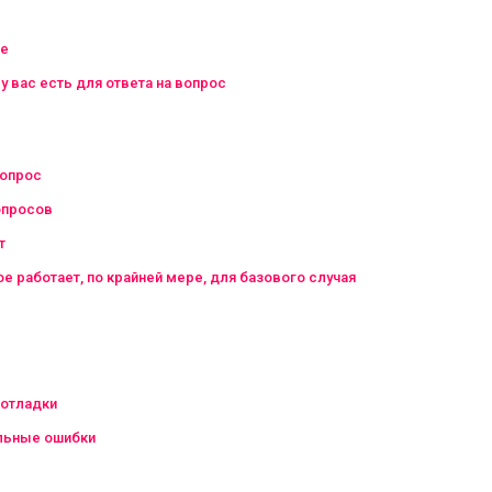
ие
у вас есть для ответа на вопрос
вопрос
опросов
т
е работает, по крайней мере, для базового случая
 отладки
льные ошибки