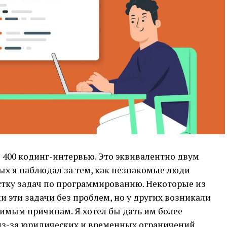
е 400 кодинг-интервью. Это эквивалентно двум
ых я наблюдал за тем, как незнакомые люди
стку задач по программированию. Некоторые из
 эти задачи без проблем, но у других возникали
имым причинам. Я хотел бы дать им более
 из-за юридических и временных ограничений