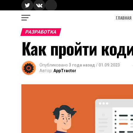
ГЛАВНАЯ
РАЗРАБОТКА
Как пройти код
Опубликовано
3 года назад
/
01.09.2023
Автор:
AppTractor