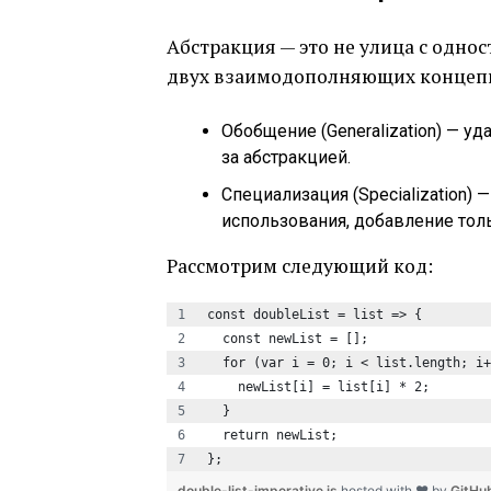
Абстракция — это не улица с одно
двух взаимодополняющих концеп
Обобщение (Generalization) — у
за абстракцией.
Специализация (Specialization)
использования, добавление тольк
Рассмотрим следующий код:
const doubleList = list => {
  const newList = [];
  for (var i = 0; i < list.length; i+
    newList[i] = list[i] * 2;
  }
  return newList;
};
double-list-imperative.js
hosted with ❤ by
GitHu