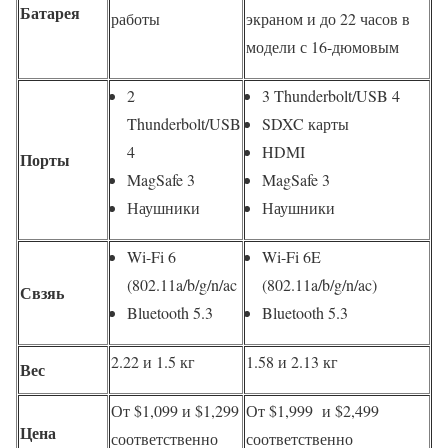
Батарея
работы
экраном и до 22 часов в
модели с 16-дюмовым
2
3 Thunderbolt/USB 4
Thunderbolt/USB
SDXC карты
4
HDMI
Порты
MagSafe 3
MagSafe 3
Наушники
Наушники
Wi-Fi 6
Wi-Fi 6E
(802.11a/b/g/n/ac
(802.11a/b/g/n/ac)
Свзяь
Bluetooth 5.3
Bluetooth 5.3
2.22 и 1.5 кг
1.58 и 2.13 кг
Вес
От $1,099 и
$1,299
От $1,999 и
$2,499
Цена
соответственно
соответственно