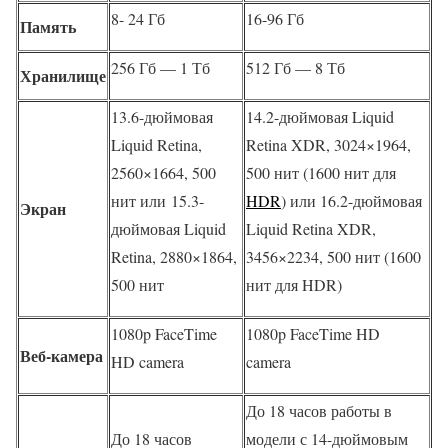
8- 24 Гб
16-96 Гб
Память
256 Гб — 1 Тб
512 Гб — 8 Тб
Хранилище
13.6-дюймовая
14.2-дюймовая Liquid
Liquid Retina,
Retina XDR, 3024×1964,
2560×1664, 500
500 нит (1600 нит для
нит или 15.3-
HDR
) или
16.2-дюймовая
Экран
дюймовая Liquid
Liquid Retina XDR,
Retina, 2880×1864,
3456×2234, 500 нит (1600
500 нит
нит для HDR)
1080p FaceTime
1080p FaceTime HD
Веб-камера
HD camera
camera
До 18 часов работы в
До 18 часов
модели с 14-дюймовым