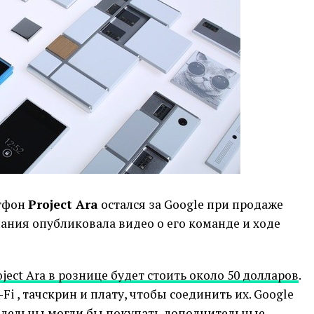
тфон
Project Ara
остался за Google при продаже
пания опубликовала видео о его команде и ходе
oject Ara в рознице будет стоить около 50 долларов
.
Fi , тачскрин и плату, чтобы соединить их. Google
ладельцы могли бы покупать дополнительные