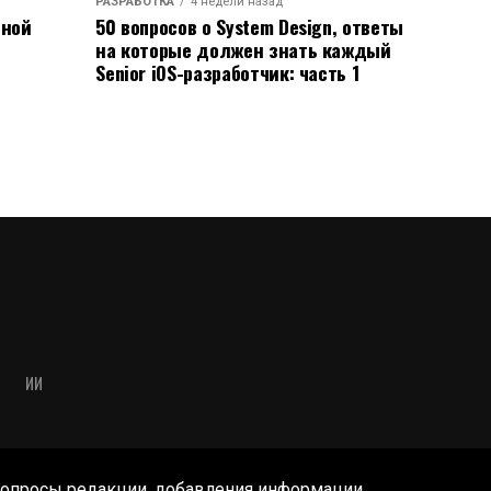
РАЗРАБОТКА
4 недели назад
ьной
50 вопросов о System Design, ответы
на которые должен знать каждый
Senior iOS-разработчик: часть 1
ИИ
опросы редакции, добавления информации,