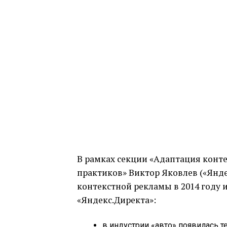
В рамках секции «Адаптация конт
практиков» Виктор Яковлев («Янде
контекстной рекламы в 2014 году
«Яндекс.Директа»:
в индустрии «авто» появилась 