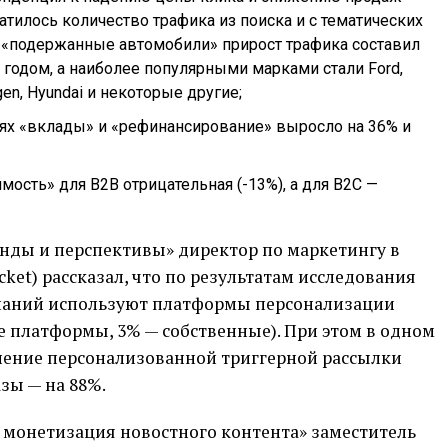
тилось количество трафика из поиска и с тематических
и «подержанные автомобили» прирост трафика составил
годом, а наиболее популярными марками стали Ford,
en, Hyundai и некоторые другие;
иях «вклады» и «рефинансирование» выросло на 36% и
ость» для B2B отрицательная (-13%), а для B2C —
енды и перспективы» директор по маркетингу в
ket) рассказал, что по результатам исследования
паний используют платформы персонализации
е платформы, 3% — собственные). При этом в одном
нение персонализованной триггерной рассылки
зы — на 88%.
и монетизация новостного контента» заместитель