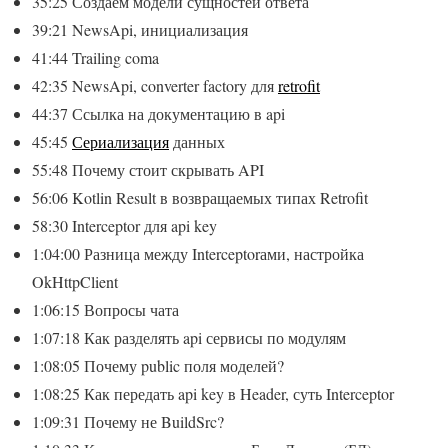
35:25 Создаём модели сущностей ответа
39:21 NewsApi, инициализация
41:44 Trailing coma
42:35 NewsApi, converter factory для
retrofit
44:37 Ссылка на документацию в api
45:45
Сериализация
данных
55:48 Почему стоит скрывать API
56:06 Kotlin Result в возвращаемых типах Retrofit
58:30 Interceptor для api key
1:04:00 Разница между Interceptorами, настройка
OkHttpClient
1:06:15 Вопросы чата
1:07:18 Как разделять api сервисы по модулям
1:08:05 Почему public поля моделей?
1:08:25 Как передать api key в Header, суть Interceptor
1:09:31 Почему не BuildSrc?