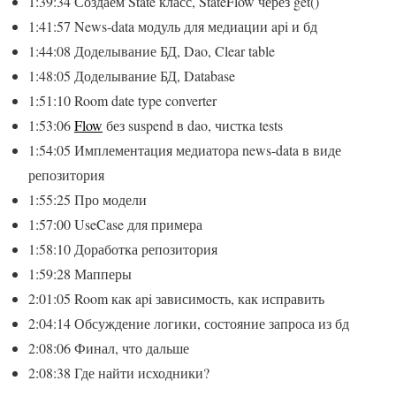
1:39:34 Создаем State класс, StateFlow через get()
1:41:57 News-data модуль для медиации api и бд
1:44:08 Доделывание БД, Dao, Clear table
1:48:05 Доделывание БД, Database
1:51:10 Room date type converter
1:53:06
Flow
без suspend в dao, чистка tests
1:54:05 Имплементация медиатора news-data в виде
репозитория
1:55:25 Про модели
1:57:00 UseCase для примера
1:58:10 Доработка репозитория
1:59:28 Мапперы
2:01:05 Room как api зависимость, как исправить
2:04:14 Обсуждение логики, состояние запроса из бд
2:08:06 Финал, что дальше
2:08:38 Где найти исходники?