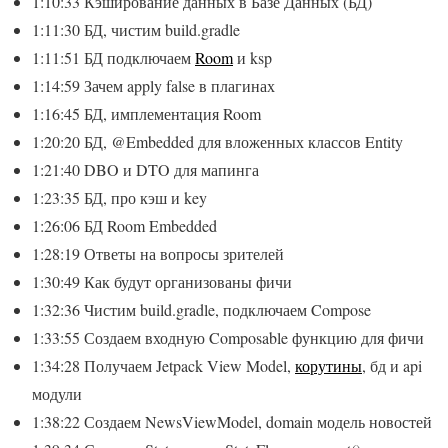
1:10:33 Кэширование данных в Базе Данных (БД)
1:11:30 БД, чистим build.gradle
1:11:51 БД подключаем
Room
и ksp
1:14:59 Зачем apply false в плагинах
1:16:45 БД, имплементация Room
1:20:20 БД, @Embedded для вложенных классов Entity
1:21:40 DBO и DTO для мапинга
1:23:35 БД, про кэш и key
1:26:06 БД Room Embedded
1:28:19 Ответы на вопросы зрителей
1:30:49 Как будут организованы фичи
1:32:36 Чистим build.gradle, подключаем Compose
1:33:55 Создаем входную Composable функцию для фичи
1:34:28 Получаем Jetpack View Model,
корутины
, бд и api
модули
1:38:22 Создаем NewsViewModel, domain модель новостей