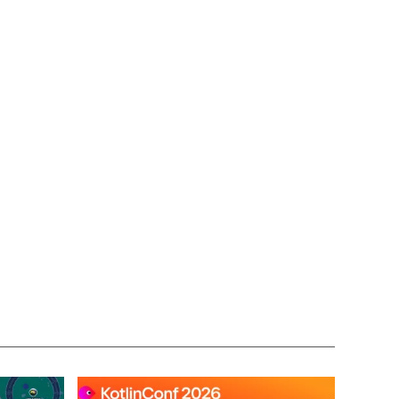
йте
ь
ть
.