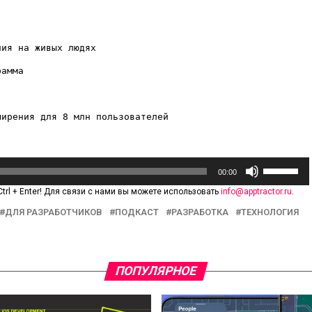
ния на живых людях
рамма
ширения для 8 млн пользователей
Использу
00:00
клавиши
trl + Enter! Для связи с нами вы можете использовать
info@apptractor.ru
.
вверх/
ДЛЯ РАЗРАБОТЧИКОВ
ПОДКАСТ
РАЗРАБОТКА
ТЕХНОЛОГИЯ
вниз,
чтобы
увеличит
или
ПОПУЛЯРНОЕ
уменьши
громкость