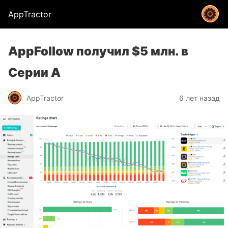
AppTractor
AppFollow получил $5 млн. в
Серии А
AppTractor
6 лет назад