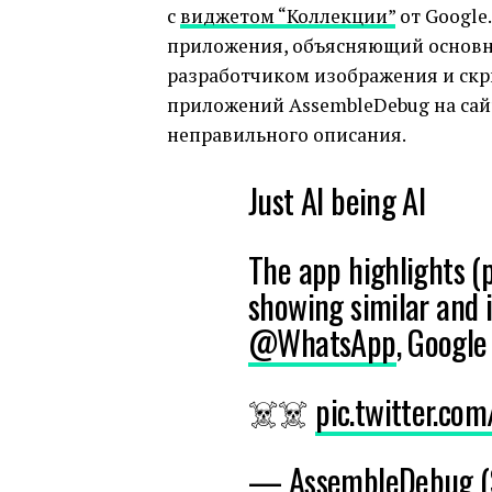
с
виджетом “Коллекции”
от Google
приложения, объясняющий основ
разработчиком изображения и скр
приложений AssembleDebug на сай
неправильного описания.
Just AI being AI
The app highlights (p
showing similar and i
@WhatsApp
, Googl
☠️☠️
pic.twitter.co
— AssembleDebug (