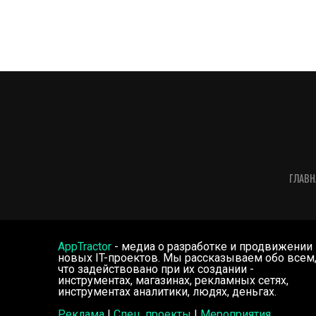
ГЛАВН
AppTractor
- медиа о разработке и продвижении
новых IT-проектов. Мы рассказываем обо всем
что задействовано при их создании -
инструментах, магазинах, рекламных сетях,
инструментах аналитики, людях, деньгах.
Реклама
|
Спец. проекты
|
Мероприятия