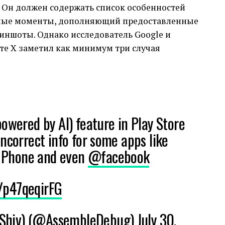
. Он должен содержать список особенностей
ные моменты, дополняющий предоставленные
иншоты. Однако исследователь Google и
те X заметил как минимум три случая
owered by AI) feature in Play Store
ncorrect info for some apps like
e Phone and even
@facebook
m/p47qeqirFG
Shiv) (@AssembleDebug)
July 30,