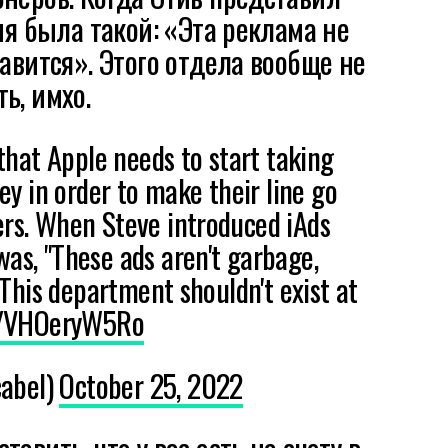
ия была такой: «Эта реклама не
равится». Этого отдела вообще не
ь, имхо.
e that Apple needs to start taking
 in order to make their line go
ers. When Steve introduced iAds
was, "These ads aren't garbage,
" This department shouldn't exist at
co/VHOeryW5Ro
abel)
October 25, 2022