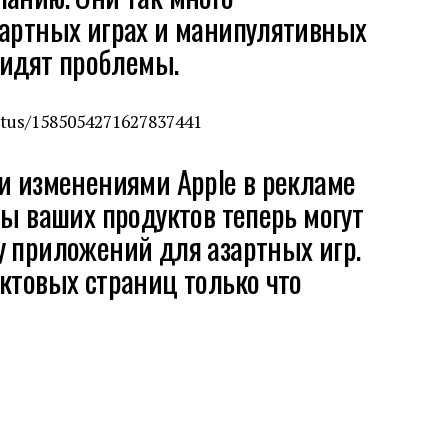
зартных играх и манипулятивных
 видят проблемы.
atus/1585054271627837441
и изменениями Apple в рекламе
цы ваших продуктов теперь могут
у приложений для азартных игр.
ктовых страниц только что