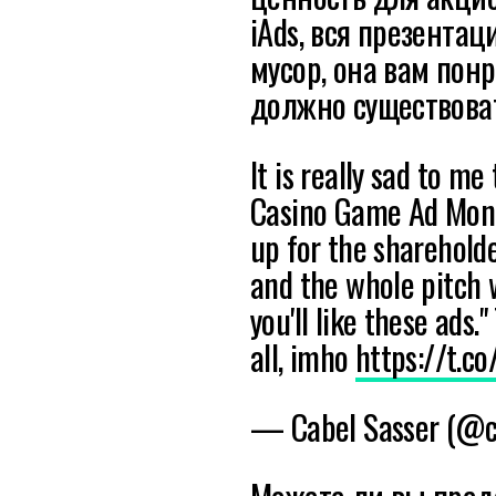
iAds, вся презентац
мусор, она вам пон
должно существоват
It is really sad to m
Casino Game Ad Money
up for the sharehold
and the whole pitch 
you'll like these ads.
all, imho
https://t.
— Cabel Sasser (@c