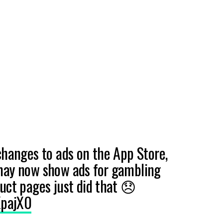
changes to ads on the App Store,
may now show ads for gambling
uct pages just did that 😞
XpajX0