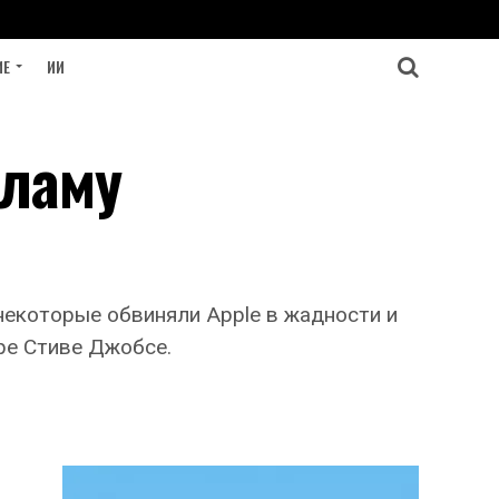
ИЕ
ИИ
кламу
некоторые обвиняли Apple в жадности и
ре Стиве Джобсе.