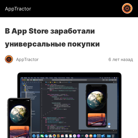
AppTractor
В App Store заработали
универсальные покупки
AppTractor
6 лет назад