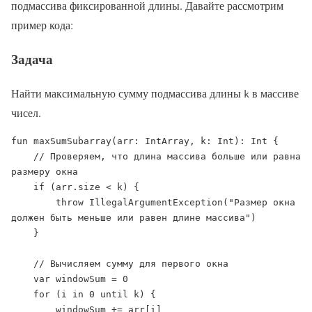
подмассива фиксированной длины. Давайте рассмотрим
пример кода:
Задача
Найти максимальную сумму подмассива длины
в массиве
k
чисел.
fun maxSumSubarray(arr: IntArray, k: Int): Int {

    // Проверяем, что длина массива больше или равна 
размеру окна

    if (arr.size < k) {

        throw IllegalArgumentException("Размер окна 
должен быть меньше или равен длине массива")

    }

    // Вычисляем сумму для первого окна

    var windowSum = 0

    for (i in 0 until k) {

        windowSum += arr[i]
