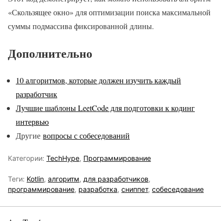
«Скользящее окно» для оптимизации поиска максимальной
суммы подмассива фиксированной длины.
Дополнительно
10 алгоритмов, которые должен изучить каждый
разработчик
Лучшие шаблоны LeetCode для подготовки к кодинг
интервью
Другие
вопросы с собеседований
Категории:
TechHype
,
Программирование
Теги:
Kotlin
,
алгоритм
,
для разработчиков
,
программирование
,
разработка
,
сниппет
,
собеседование