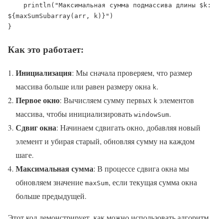
    println("Максимальная сумма подмассива длины $k: 
${maxSumSubarray(arr, k)}")

}
Как это работает:
Инициализация
: Мы сначала проверяем, что размер
массива больше или равен размеру окна
.
k
Первое окно
: Вычисляем сумму первых
элементов
k
массива, чтобы инициализировать
.
windowSum
Сдвиг окна
: Начинаем сдвигать окно, добавляя новый
элемент и убирая старый, обновляя сумму на каждом
шаге.
Максимальная сумма
: В процессе сдвига окна мы
обновляем значение
, если текущая сумма окна
maxSum
больше предыдущей.
Этот код демонстрирует, как можно использовать алгоритм