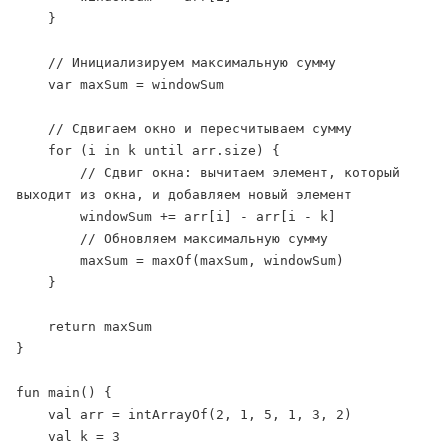
    }

    // Инициализируем максимальную сумму

    var maxSum = windowSum

    // Сдвигаем окно и пересчитываем сумму

    for (i in k until arr.size) {

        // Сдвиг окна: вычитаем элемент, который 
выходит из окна, и добавляем новый элемент

        windowSum += arr[i] - arr[i - k]

        // Обновляем максимальную сумму

        maxSum = maxOf(maxSum, windowSum)

    }

    return maxSum

}

fun main() {

    val arr = intArrayOf(2, 1, 5, 1, 3, 2)

    val k = 3
