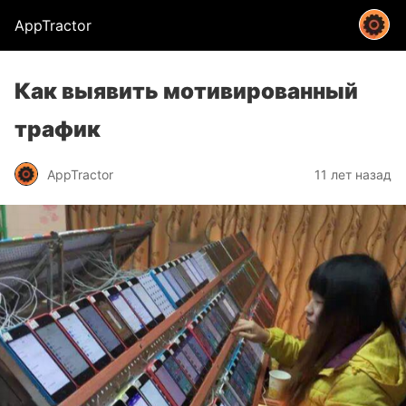
AppTractor
Как выявить мотивированный
трафик
AppTractor
11 лет назад