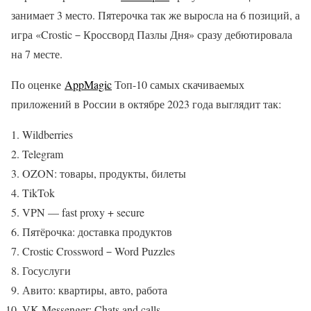
занимает 3 место. Пятерочка так же выросла на 6 позиций, а
игра «Crostic－Кроссворд Пазлы Дня» сразу дебютировала
на 7 месте.
По оценке
AppMagic
Топ-10 самых скачиваемых
приложений в России в октябре 2023 года выглядит так:
Wildberries
Telegram
OZON: товары, продукты, билеты
TikTok
VPN — fast proxy + secure
Пятёрочка: доставка продуктов
Crostic Crossword－Word Puzzles
Госуслуги
Авито: квартиры, авто, работа
VK Messenger: Chats and calls