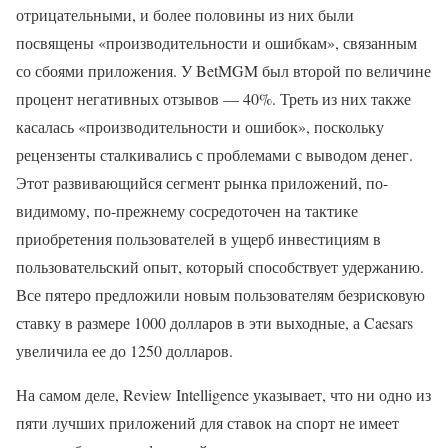
отрицательными, и более половины из них были
посвящены «производительности и ошибкам», связанным
со сбоями приложения. У BetMGM был второй по величине
процент негативных отзывов — 40%. Треть из них также
касалась «производительности и ошибок», поскольку
рецензенты сталкивались с проблемами с выводом денег.
Этот развивающийся сегмент рынка приложений, по-
видимому, по-прежнему сосредоточен на тактике
приобретения пользователей в ущерб инвестициям в
пользовательский опыт, который способствует удержанию.
Все пятеро предложили новым пользователям безрисковую
ставку в размере 1000 долларов в эти выходные, а Caesars
увеличила ее до 1250 долларов.
На самом деле, Review Intelligence указывает, что ни одно из
пяти лучших приложений для ставок на спорт не имеет