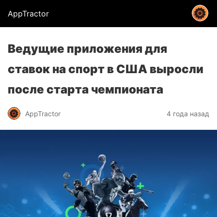
AppTractor
Ведущие приложения для
ставок на спорт в США выросли
после старта чемпионата
AppTractor
4 года назад