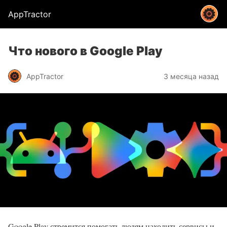
AppTractor
Что нового в Google Play
AppTractor
3 месяца назад
Google Play стремится помогать людям находить сервисы и