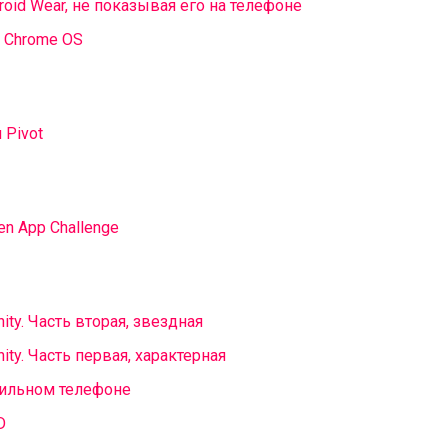
oid Wear, не показывая его на телефоне
а Chrome OS
 Pivot
n App Challenge
ty. Часть вторая, звездная
ty. Часть первая, характерная
бильном телефоне
D