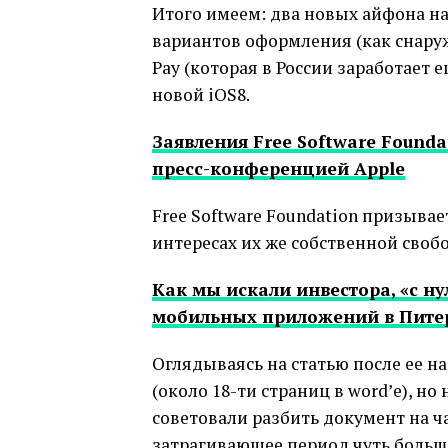
Итого имеем: два новых айфона на
вариантов оформления (как снаруж
Pay (которая в России заработает 
новой iOS8.
Заявления Free Software Foundat
пресс-конференцией Apple
Free Software Foundation призывае
интересах их же собственной своб
Как мы искали инвестора, «с н
мобильных приложений в Пите
Оглядываясь на статью после ее на
(около 18-ти страниц в word’е), но
советовали разбить документ на ча
затрагивающее период чуть больше