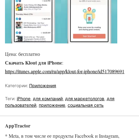
Цена: бесплатно
Скачать Klout для iPhone
:
https://itunes.apple.com/ru/app/klout-for-iphone/id517089691
Категории:
Приложения
Теги:
iPhone
,
для компаний
,
для маркетологов
,
для
пользователей
,
приложение
,
социальная сеть
AppTractor
* Meta, в том числе ее продукты Facebook и Instagram,