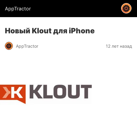
AppTractor
Новый Klout для iPhone
AppTractor
12 лет назад