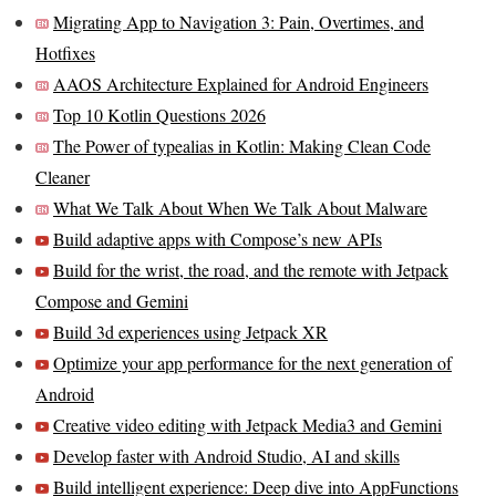
Migrating App to Navigation 3: Pain, Overtimes, and
Hotfixes
AAOS Architecture Explained for Android Engineers
Top 10 Kotlin Questions 2026
The Power of typealias in Kotlin: Making Clean Code
Cleaner
What We Talk About When We Talk About Malware
Build adaptive apps with Compose’s new APIs
Build for the wrist, the road, and the remote with Jetpack
Compose and Gemini
Build 3d experiences using Jetpack XR
Optimize your app performance for the next generation of
Android
Creative video editing with Jetpack Media3 and Gemini
Develop faster with Android Studio, AI and skills
Build intelligent experience: Deep dive into AppFunctions