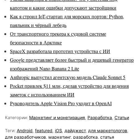
капотом и какие ошибки допускают застройщики
Как я строил IoT-стартап для морских портов: Python,
паяльник и чёрный лебедь
От транспортного трекера к судовой системе
безопасности в Арктике
SpaceX разработала прототип устройства с ИИ
Google представляет более быстрый и дешевый генератор
изображений Nano Banana 2 Lite
Anthropic выпустил агентскую модель Claude Sonnet 5
Pocket привлек $11 млн, сделав устройство для ведения
заметок с использованием ИИ
Руководитель Apple Vision Pro уходит в OpenAI
Категории:
Маркетинг и монетизация
,
Разработка
,
Статьи
Теги:
Android
,
featured
,
iOS
,
дайджест
,
для маркетологов
,
для разработчиков
,
маркетинг
,
разработка
,
статья