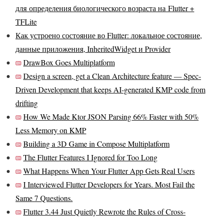
для определения биологического возраста на Flutter +
TFLite
Как устроено состояние во Flutter: локальное состояние,
данные приложения, InheritedWidget и Provider
DrawBox Goes Multiplatform
Design a screen, get a Clean Architecture feature — Spec-
Driven Development that keeps AI-generated KMP code from
drifting
How We Made Ktor JSON Parsing 66% Faster with 50%
Less Memory on KMP
Building a 3D Game in Compose Multiplatform
The Flutter Features I Ignored for Too Long
What Happens When Your Flutter App Gets Real Users
I Interviewed Flutter Developers for Years. Most Fail the
Same 7 Questions.
Flutter 3.44 Just Quietly Rewrote the Rules of Cross-