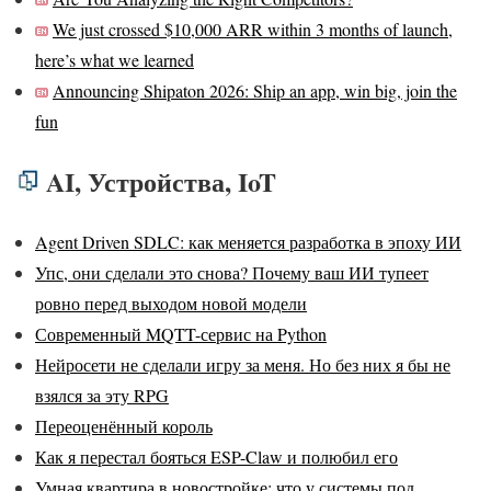
We just crossed $10,000 ARR within 3 months of launch,
here’s what we learned
Announcing Shipaton 2026: Ship an app, win big, join the
fun
AI, Устройства, IoT
Agent Driven SDLC: как меняется разработка в эпоху ИИ
Упс, они сделали это снова? Почему ваш ИИ тупеет
ровно перед выходом новой модели
Современный MQTT-сервис на Python
Нейросети не сделали игру за меня. Но без них я бы не
взялся за эту RPG
Переоценённый король
Как я перестал бояться ESP-Claw и полюбил его
Умная квартира в новостройке: что у системы под