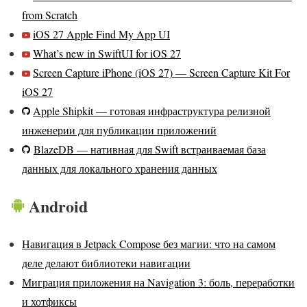
from Scratch
iOS 27 Apple Find My App UI
What’s new in SwiftUI for iOS 27
Screen Capture iPhone (iOS 27) — Screen Capture Kit For
iOS 27
Apple Shipkit — готовая инфраструктура релизной
инженерии для публикации приложений
BlazeDB — нативная для Swift встраиваемая база
данных для локального хранения данных
Android
Навигация в Jetpack Compose без магии: что на самом
деле делают библиотеки навигации
Миграция приложения на Navigation 3: боль, переработки
и хотфиксы