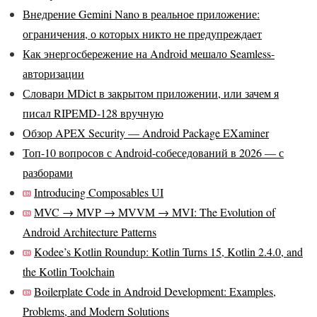
Внедрение Gemini Nano в реальное приложение:
ограничения, о которых никто не предупреждает
Как энергосбережение на Android мешало Seamless-
авторизации
Словари MDict в закрытом приложении, или зачем я
писал RIPEMD-128 вручную
Обзор APEX Security — Android Package EXaminer
Топ-10 вопросов с Android-собеседований в 2026 — с
разборами
Introducing Composables UI
MVC → MVP → MVVM → MVI: The Evolution of
Android Architecture Patterns
Kodee’s Kotlin Roundup: Kotlin Turns 15, Kotlin 2.4.0, and
the Kotlin Toolchain
Boilerplate Code in Android Development: Examples,
Problems, and Modern Solutions