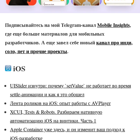
Подписывайтесь на мой Telegram-канал
Mobile Insights
,
где еще больше материалов для мобильных
разработчиков. А еще завел себе новый
канал про инди,
соло, пет и прочие проекты
.
iOS
UISlider изнутри: почему `setValue` не работает во время
settle-анимации и как я это обошел
Лента роликов на iOS: опыт работы с AVPlayer
XCUI, Tests & Robots. Разбираем нативную
автоматизацию iOS на винтики. Часть 1
Apple Container уже здесь, и он изменит ваш подход к
iOS-разработке