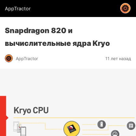
AppTractor
Snapdragon 820 и
вычислительные ядра Kryo
AppTractor
11 лет назад