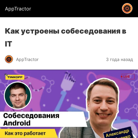
AppTractor
Как устроены собеседования в
IT
AppTractor
3 года назад