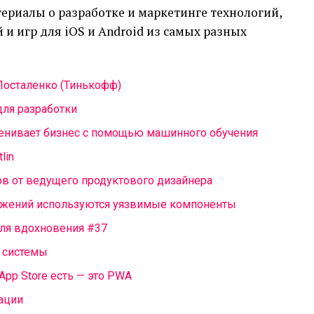
ериалы о разработке и маркетинге технологий,
и игр для iOS и Android из самых разных
Посталенко (Тинькофф)
для разработки
оценивает бизнес с помощью машинного обучения
lin
ов от ведущего продуктового дизайнера
ложений используются уязвимые компоненты
ля вдохновения #37
е системы
 App Store есть — это PWA
мации