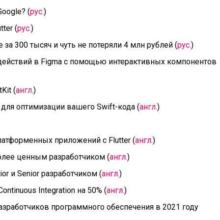
oogle? (
рус.
)
tter (
рус.
)
за 300 тысяч и чуть не потеряли 4 млн рублей (
рус.
)
ействий в Figma с помощью интерактивных компонентов
Kit (
англ.
)
ля оптимизации вашего Swift-кода (
англ.
)
атформенных приложений с Flutter (
англ.
)
более ценным разработчиком (
англ.
)
or и Senior разработчиком (
англ.
)
ntinuous Integration на 50% (
англ.
)
азработчиков программного обеспечения в 2021 году