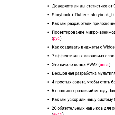
Доверяете ли вы статистике от G
Storybook + Flutter = storybook_flu
Как мы разработали приложение 
Проектирование микро-взаимод
(
рус.
)
Как создавать виджеты с Widget
7 эффективных ключевых слов д
Это начало конца PWA? (
англ.
)
Бесшовная разработка мультипл
4 простых совета, чтобы стать 
6 основных различий между Juni
Как мы ускорили нашу систему Co
20 обязательных навыков для р
(
англ.
)