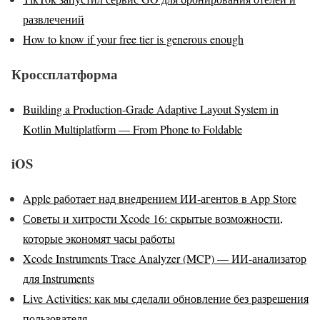
развлечений
How to know if your free tier is generous enough
Кроссплатформа
Building a Production-Grade Adaptive Layout System in
Kotlin Multiplatform — From Phone to Foldable
iOS
Apple работает над внедрением ИИ-агентов в App Store
Советы и хитрости Xcode 16: скрытые возможности,
которые экономят часы работы
Xcode Instruments Trace Analyzer (MCP) — ИИ-анализатор
для Instruments
Live Activities: как мы сделали обновление без разрешения
пользователя