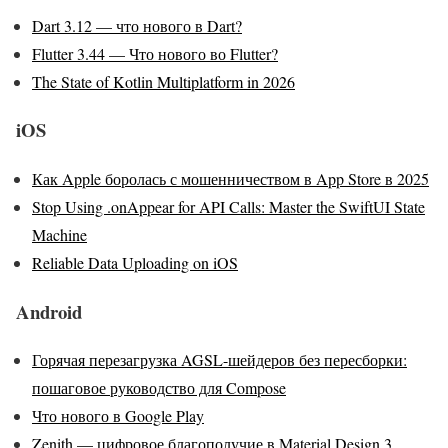
Dart 3.12 — что нового в Dart?
Flutter 3.44 — Что нового во Flutter?
The State of Kotlin Multiplatform in 2026
iOS
Как Apple боролась с мошенничеством в App Store в 2025
Stop Using .onAppear for API Calls: Master the SwiftUI State
Machine
Reliable Data Uploading on iOS
Android
Горячая перезагрузка AGSL-шейдеров без пересборки:
пошаговое руководство для Compose
Что нового в Google Play
Zenith — цифровое благополучие в Material Design 3