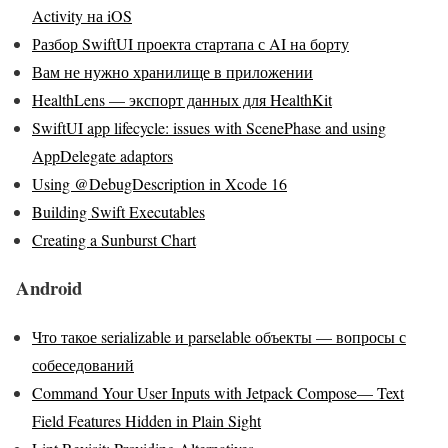
Activity на iOS
Разбор SwiftUI проекта стартапа с AI на борту
Вам не нужно хранилище в приложении
HealthLens — экспорт данных для HealthKit
SwiftUI app lifecycle: issues with ScenePhase and using
AppDelegate adaptors
Using @DebugDescription in Xcode 16
Building Swift Executables
Creating a Sunburst Chart
Android
Что такое serializable и parselable объекты — вопросы с
собеседований
Command Your User Inputs with Jetpack Compose— Text
Field Features Hidden in Plain Sight