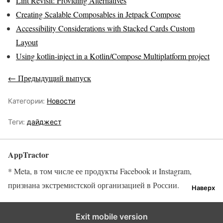
Lint Revisit: Providing Alternatives
Creating Scalable Composables in Jetpack Compose
Accessibility Considerations with Stacked Cards Custom
Layout
Using kotlin-inject in a Kotlin/Compose Multiplatform project
← Предыдущий выпуск
Категории:
Новости
Теги:
дайджест
AppTractor
* Meta, в том числе ее продукты Facebook и Instagram,
признана экстремистской организацией в России.
Наверх
Exit mobile version