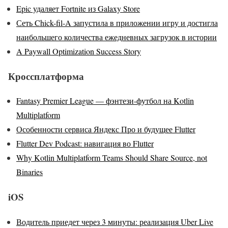
Epic удаляет Fortnite из Galaxy Store
Сеть Chick-fil-A запустила в приложении игру и достигла
наибольшего количества ежедневных загрузок в истории
A Paywall Optimization Success Story
Кроссплатформа
Fantasy Premier League — фэнтези-футбол на Kotlin
Multiplatform
Особенности сервиса Яндекс Про и будущее Flutter
Flutter Dev Podcast: навигация во Flutter
Why Kotlin Multiplatform Teams Should Share Source, not
Binaries
iOS
Водитель приедет через 3 минуты: реализация Uber Live