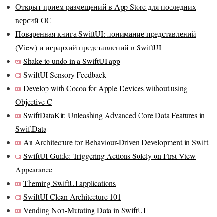
Открыт прием размещений в App Store для последних
версий ОС
Поваренная книга SwiftUI: понимание представлений
(View) и иерархий представлений в SwiftUI
Shake to undo in a SwiftUI app
SwiftUI Sensory Feedback
Develop with Cocoa for Apple Devices without using
Objective-C
SwiftDataKit: Unleashing Advanced Core Data Features in
SwiftData
An Architecture for Behaviour-Driven Development in Swift
SwiftUI Guide: Triggering Actions Solely on First View
Appearance
Theming SwiftUI applications
SwiftUI Clean Architecture 101
Vending Non-Mutating Data in SwiftUI