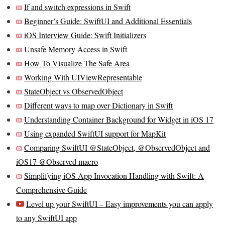
If and switch expressions in Swift
Beginner’s Guide: SwiftUI and Additional Essentials
iOS Interview Guide: Swift Initializers
Unsafe Memory Access in Swift
How To Visualize The Safe Area
Working With UIViewRepresentable
StateObject vs ObservedObject
Different ways to map over Dictionary in Swift
Understanding Container Background for Widget in iOS 17
Using expanded SwiftUI support for MapKit
Comparing SwiftUI @StateObject, @ObservedObject and
iOS17 @Observed macro
Simplifying iOS App Invocation Handling with Swift: A
Comprehensive Guide
Level up your SwiftUI – Easy improvements you can apply
to any SwiftUI app