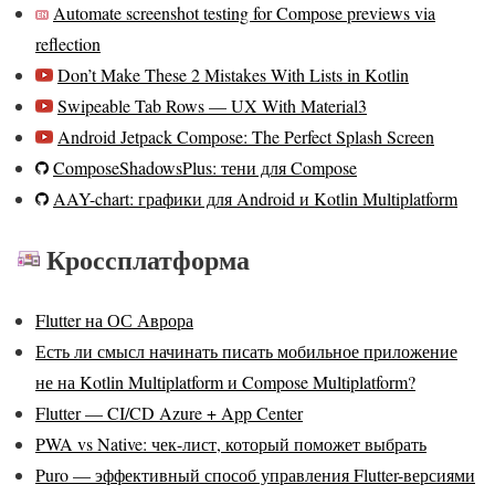
Automate screenshot testing for Compose previews via
reflection
Don’t Make These 2 Mistakes With Lists in Kotlin
Swipeable Tab Rows — UX With Material3
Android Jetpack Compose: The Perfect Splash Screen
ComposeShadowsPlus: тени для Compose
AAY-chart: графики для Android и Kotlin Multiplatform
Кроссплатформа
Flutter на ОС Аврора
Есть ли смысл начинать писать мобильное приложение
не на Kotlin Multiplatform и Compose Multiplatform?
Flutter — CI/CD Azure + App Center
PWA vs Native: чек-лист, который поможет выбрать
Puro — эффективный способ управления Flutter-версиями