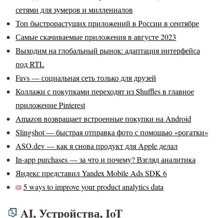
сетями для зумеров и миллениалов
Топ быстрорастущих приложений в России в сентябре
Самые скачиваемые приложения в августе 2023
Выходим на глобальный рынок: адаптация интерфейса
под RTL
Favs — социальная сеть только для друзей
Коллажи с покупками переходят из Shuffles в главное
приложение Pinterest
Amazon возвращает встроенные покупки на Android
Slingshot — быстрая отправка фото с помощью «рогатки»
ASO.dev — как я снова продукт для Apple делал
In-app purchases — за что и почему? Взгляд аналитика
Яндекс представил Yandex Mobile Ads SDK 6
5 ways to improve your product analytics data
AI, Устройства, IoT