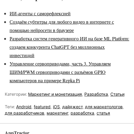
ИИ-агенты с саморефлексией
Создаём субтитры для любого видео в интернете с
помощью нейросети в браузере
Разработка систем генеративного ИИ на базе ML Platform:
создаем конкурента ChatGPT без миллионных
инвестиций
Управление сервоприводами, часть 3. Управляем
ШИМ/PWM сервоприводами с разъёмов GPIO
компьютеров на примере Repka Pi
Категории:
Маркетинг и монетизация
,
Разработка
,
Статьи
Теги:
Android
,
featured
,
iOS
,
дайджест
,
для маркетологов
,
для разработчиков
,
маркетинг
,
разработка
,
статья
AppTractor