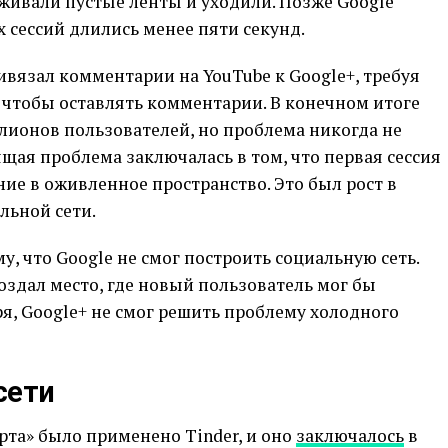
живали пустые ленты и уходили. Позже Google
х сессий длились менее пяти секунд.
ивязал комментарии на YouTube к Google+, требуя
, чтобы оставлять комментарии. В конечном итоге
лионов пользователей, но проблема никогда не
ящая проблема заключалась в том, что первая сессия
ие в оживленное пространство. Это был рост в
льной сети.
у, что Google не смог построить социальную сеть.
создал место, где новый пользователь мог бы
ря, Google+ не смог решить проблему холодного
сети
та» было применено Tinder, и оно
заключалось
в