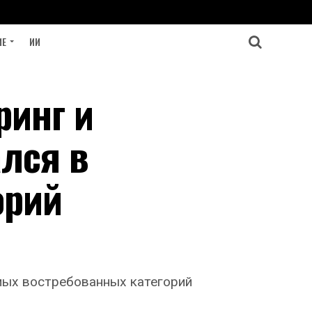
ИЕ
ИИ
ринг и
ался в
орий
амых востребованных категорий