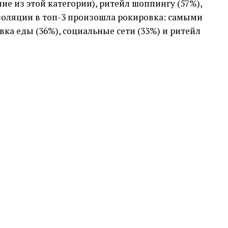
ие из этой категории), ритейл шоппингу (57%),
изоляции в топ-3 произошла рокировка: самыми
ка еды (36%), социальные сети (33%) и ритейл