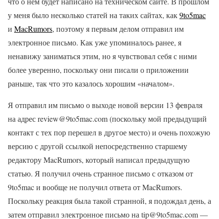
что о нем будет написано на техническом сайте. В прошлом
у меня было несколько статей на таких сайтах, как
9to5mac
и
MacRumors
, поэтому я первым делом отправил им
электронное письмо. Как уже упоминалось ранее, я
ненавижу заниматься этим, но я чувствовал себя с ними
более уверенно, поскольку они писали о приложении
раньше, так что это казалось хорошим «началом».
Я отправил им письмо о выходе новой версии 13 февраля
на адрес review@9to5mac.com (поскольку мой предыдущий
контакт с тех пор перешел в другое место) и очень похожую
версию с другой ссылкой непосредственно старшему
редактору MacRumors, который написал предыдущую
статью. Я получил очень странное письмо с отказом от
9to5mac и вообще не получил ответа от MacRumors.
Поскольку реакция была такой странной, я подождал день, а
затем отправил электронное письмо на tip@9to5mac.com —