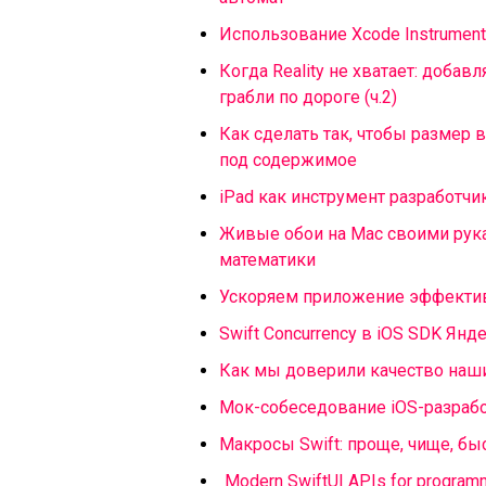
Использование Xcode Instrument
Когда Reality не хватает: добав
грабли по дороге (ч.2)
Как сделать так, чтобы размер
под содержимое
iPad как инструмент разработчи
Живые обои на Mac своими рукам
математики
Ускоряем приложение эффекти
Swift Concurrency в iOS SDK Янд
Как мы доверили качество наш
Мок-собеседование iOS-разработ
Макросы Swift: проще, чище, бы
Modern SwiftUI APIs for programm