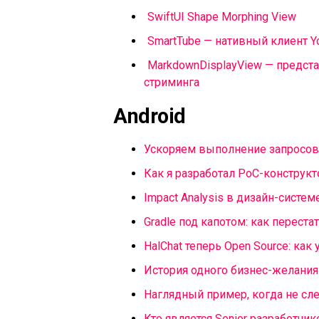
SwiftUI Shape Morphing View
SmartTube — нативный клиент Yo
MarkdownDisplayView — предст
стриминга
Android
Ускоряем выполнение запросов
Как я разработал PoC-конструкт
Impact Analysis в дизайн-систем
Gradle под капотом: как переста
HalChat теперь Open Source: как
История одного бизнес-желания
Наглядный пример, когда не следо
Кто является Senior разработчи