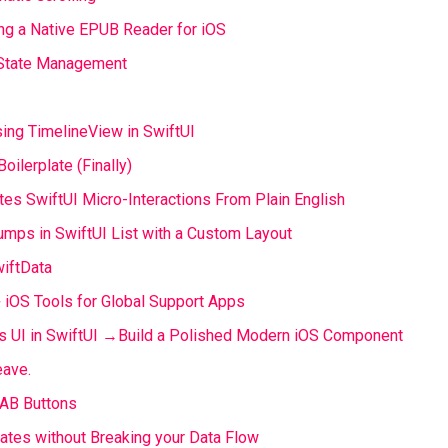
ng a Native EPUB Reader for iOS
 State Management
ing TimelineView in SwiftUI
ilerplate (Finally)
rites SwiftUI Micro-Interactions From Plain English
mps in SwiftUI List with a Custom Layout
wiftData
+ iOS Tools for Global Support Apps
ss UI in SwiftUI →Build a Polished Modern iOS Component
eave.
FAB Buttons
tes without Breaking your Data Flow