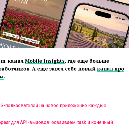
ram-канал
Mobile Insights
, где еще больше
аботчиков. А еще завел себе новый
канал про
ты
.
S-пользователей на новое приложение каждые
pear для API-вызовов: осваиваем .task и конечный