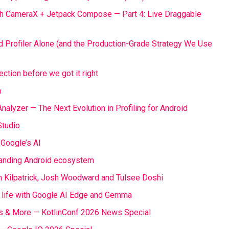
th CameraX + Jetpack Compose — Part 4: Live Draggable
d Profiler Alone (and the Production-Grade Strategy We Use
tion before we got it right
m
alyzer — The Next Evolution in Profiling for Android
Studio
 Google’s AI
panding Android ecosystem
 Kilpatrick, Josh Woodward and Tulsee Doshi
o life with Google AI Edge and Gemma
ges & More — KotlinConf 2026 News Special