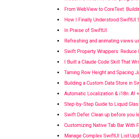
From WebView to CoreText: Buildi
How I Finally Understood SwiftUI
In Praise of SwiftUI
Refreshing and animating views us
Swift Property Wrappers: Reduce Bo
I Built a Claude Code Skill That W
Taming Row Height and Spacing Ju
Building a Custom Data Store in S
Automatic Localization & i18n: AI 
Step-by-Step Guide to Liquid Gla
Swift Defer. Clean up before you l
Customizing Native Tab Bar With 
Manage Complex SwiftUI List Upda