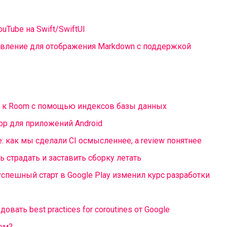
uTube на Swift/SwiftUI
авление для отображения Markdown с поддержкой
 к Room с помощью индексов базы данных
ор для приложений Android
е: как мы сделали CI осмысленнее, а review понятнее
ть страдать и заставить сборку летать
 успешный старт в Google Play изменил курс разработки
вать best practices for coroutines от Google
ком?