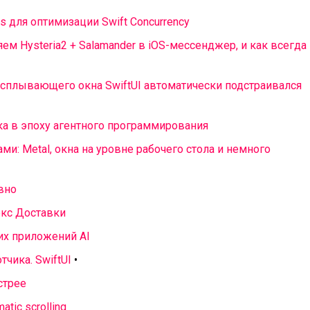
s для оптимизации Swift Concurrency
ляем Hysteria2 + Salamander в iOS-мессенджер, и как всегда
 всплывающего окна SwiftUI автоматически подстраивался
ка в эпоху агентного программирования
и: Metal, окна на уровне рабочего стола и немного
вно
екс Доставки
их приложений AI
чика. SwiftUI
•
стрее
atic scrolling