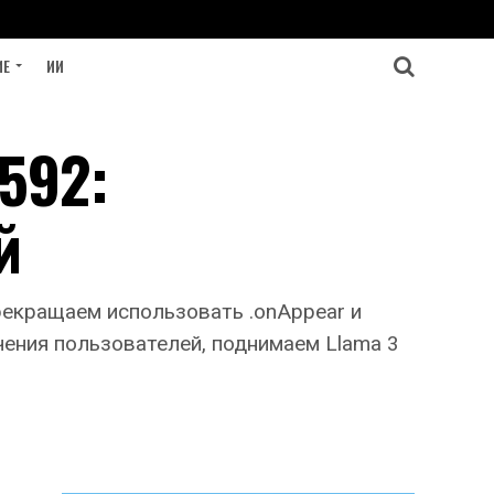
ИЕ
ИИ
592:
й
рекращаем использовать .onAppear и
чения пользователей, поднимаем Llama 3