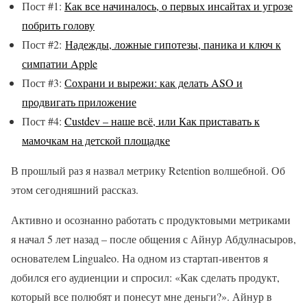
Пост #1:
Как все начиналось, о первых инсайтах и угрозе
побрить голову
Пост #2:
Надежды, ложные гипотезы, паника и ключ к
симпатии Apple
Пост #3:
Сохрани и вырежи: как делать ASO и
продвигать приложение
Пост #4:
Custdev – наше всё, или Как приставать к
мамочкам на детской площадке
В прошлый раз я назвал метрику Retention волшебной. Об
этом сегодняшний рассказ.
Активно и осознанно работать с продуктовыми метриками
я начал 5 лет назад – после общения с Айнур Абдулнасыров,
основателем Lingualeo. На одном из стартап-ивентов я
добился его аудиенции и спросил: «Как сделать продукт,
который все полюбят и понесут мне деньги?». Айнур в