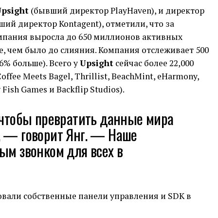
psight
(бывший директор PlayHaven), и директор
ий директор Kontagent), отметили, что за
мпания выросла до 650 миллионов активных
е, чем было до слияния. Компания отслеживает 500
6% больше). Всего у
Upsight
сейчас более 22,000
offee Meets Bagel, Thrillist, BeachMint, eHarmony,
g Fish Games и Backflip Studios).
 чтобы превратить данные мира
, — говорит Янг. — Наше
ым звонком для всех в
овали собственные панели управления и SDK в