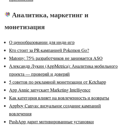
Аналитика, маркетинг и
монетизация
О ценообразовании для инди-игр
Кто стоит за PR-кампанией Pokemon Go?
Matomy: 75% разработчиков не занимается ASO
Александр Лукин (AppMetrica): Аналитика мобильного
проекта — проверяй и доверяй
5 советов по рекламной монетизации от Ketchapp
App Annie запускает Marketing Intelligence
Как категория влияет на вовлеченность и возвраты
Appboy Canvas: визуальное создание кампаний
вовлечения
PushApp дарит мотивированные установки