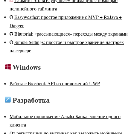
Тайминг это все: улучшаем анимацию с помощью
нелинейного тайминга
Easyweather: простое приложение с MVP + RxJava +
Dagger
Bitutorial: «рассыпающиеся» переходы между экранами
Simple Settings: простое и быстрое хранение настроек
на сервере
Windows
Работа с Facebook API из приложений UWP
Разработка
Мобильное приложение Альфа-Банка: мнение одного
клиента
От регистрации до витрины: как выложить мобильное