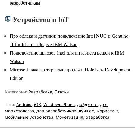
разработчикам
Устройства и IoT
Про облака и датчики: подключение Intel NUC и Genuino
101 к IoT-платформе IBM Watson
Подключение шлюзов Intel для интернета вещей к IBM
Watson
Microsoft начала открытые продажи HoloLens Development
Edition
Категории:
Разработка
,
Статьи
Теги:
Android
,
iOS
,
Windows Phone
,
дайджест
,
для
маркетологов
,
для разработчиков
,
лучшее
,
маркетинг
,
мобильные устройства
,
Монетизация
,
разработка