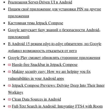
Реализация Server-Driven UI в Android
Пишем своё приложение для установки PIN на другие
приложения
Кастомная тема Jetpack Compose
Google запускает базу знаний о безопасности Android-
приложений
В Android 15 режим edge-to-edge обязателен, но Google
добавил возможность отказаться от него
Google Play сможет обновлять сторонние приложения
Hassle-free Snackbar in Jetpack Compose
Making security easy: How we are helping you fix
vulnerabilities in your Android apps
Jetpack Compose Previews: Delving Deep Into Their Inner
Workings
Clean Data Sources in Android
Full-Text Search in Android: Integrating FTS4 with Room