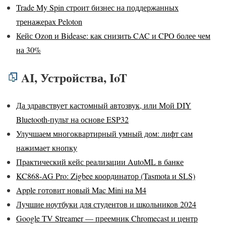
Trade My Spin строит бизнес на поддержанных
тренажерах Peloton
Кейс Ozon и Bidease: как снизить CAC и CPO более чем
на 30%
AI, Устройства, IoT
Да здравствует кастомный автозвук, или Мой DIY
Bluetooth-пульт на основе ESP32
Улучшаем многоквартирный умный дом: лифт сам
нажимает кнопку
Практический кейс реализации AutoML в банке
KC868-AG Pro: Zigbee координатор (Tasmota и SLS)
Apple готовит новый Mac Mini на M4
Лучшие ноутбуки для студентов и школьников 2024
Google TV Streamer — преемник Chromecast и центр