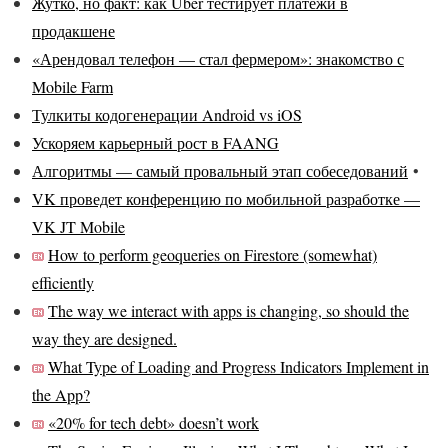
Жутко, но факт: как Uber тестирует платежи в
продакшене
«Арендовал телефон — стал фермером»: знакомство с
Mobile Farm
Тулкиты кодогенерации Android vs iOS
Ускоряем карьерный рост в FAANG
Алгоритмы — самый провальный этап собеседований
•
VK проведет конференцию по мобильной разработке —
VK JT Mobile
How to perform geoqueries on Firestore (somewhat)
efficiently
The way we interact with apps is changing, so should the
way they are designed.
What Type of Loading and Progress Indicators Implement in
the App?
«20% for tech debt» doesn’t work