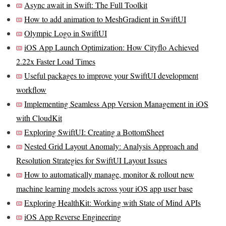
Async await in Swift: The Full Toolkit
How to add animation to MeshGradient in SwiftUI
Olympic Logo in SwiftUI
iOS App Launch Optimization: How Cityflo Achieved
2.22x Faster Load Times
Useful packages to improve your SwiftUI development
workflow
Implementing Seamless App Version Management in iOS
with CloudKit
Exploring SwiftUI: Creating a BottomSheet
Nested Grid Layout Anomaly: Analysis Approach and
Resolution Strategies for SwiftUI Layout Issues
How to automatically manage, monitor & rollout new
machine learning models across your iOS app user base
Exploring HealthKit: Working with State of Mind APIs
iOS App Reverse Engineering