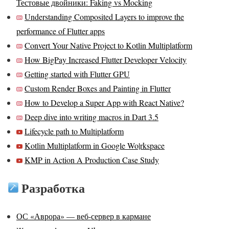
Тестовые двойники: Faking vs Mocking
Understanding Composited Layers to improve the
performance of Flutter apps
Convert Your Native Project to Kotlin Multiplatform
How BigPay Increased Flutter Developer Velocity
Getting started with Flutter GPU
Custom Render Boxes and Painting in Flutter
How to Develop a Super App with React Native?
Deep dive into writing macros in Dart 3.5
Lifecycle path to Multiplatform
Kotlin Multiplatform in Google Wo|rkspace
KMP in Action A Production Case Study
Разработка
ОС «Аврора» — веб-сервер в кармане