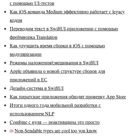
с помощью UI-тестов
Как iOS-команда Medium эффективно работает с legacy
кодом
Переводим текст в SwiftUI-приложении с помощью
фреймворка Translation
Как улучшить время сборки в iOS с помощью
модуляризации
Режимы наложения/смешивания в SwiftUI
Apple объявила о новой структуре сборов для
приложений в ЕС
Дизайн-система в SwiftUI
Как пиратские приложения обходят проверку App Store
Итоги одного года мобильной разработки с
использованием NLP
Combine с нуля — реактивщина это просто
Non-Sendable types are cool too you know