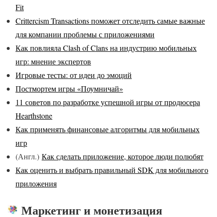
Fit
Crittercism Transactions поможет отследить самые важные
для компании проблемы с приложениями
Как повлияла Clash of Clans на индустрию мобильных
игр: мнение экспертов
Игровые тесты: от идеи до эмоций
Постмортем игры «Поумничай»
11 советов по разработке успешной игры от продюсера
Hearthstone
Как применять финансовые алгоритмы для мобильных
игр
(Англ.)
Как сделать приложение, которое люди полюбят
Как оценить и выбрать правильный SDK для мобильного
приложения
Маркетинг и монетизация