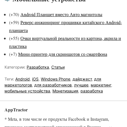
(+70)
Android Планшет вместо Авто магнитолы
(+59)
Реверс-инжиниринг прошивки китайского Android-
планшета
(+55
)
Очки виртуальной реальности из картона, акрила и
пластика
(+7)
Мини-принтер для скриншотов со смартфона
Категории:
Разработка
,
Статьи
Теги:
Android
,
iOS
,
Windows Phone
,
дайджест
,
для
маркетологов
,
для разработчиков
,
лучшее
,
маркетинг
,
мобильные устройства
,
Монетизация
,
разработка
AppTractor
* Meta, в том числе ее продукты Facebook и Instagram,
признана экстремистской организацией в России.