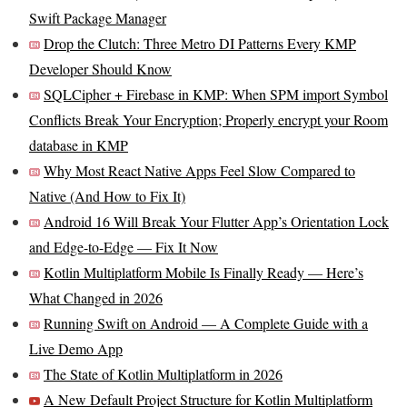
Swift Package Manager
Drop the Clutch: Three Metro DI Patterns Every KMP
Developer Should Know
SQLCipher + Firebase in KMP: When SPM import Symbol
Conflicts Break Your Encryption; Properly encrypt your Room
database in KMP
Why Most React Native Apps Feel Slow Compared to
Native (And How to Fix It)
Android 16 Will Break Your Flutter App’s Orientation Lock
and Edge-to-Edge — Fix It Now
Kotlin Multiplatform Mobile Is Finally Ready — Here’s
What Changed in 2026
Running Swift on Android — A Complete Guide with a
Live Demo App
The State of Kotlin Multiplatform in 2026
A New Default Project Structure for Kotlin Multiplatform