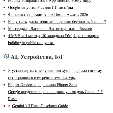
Fortnite возвращается в App Store по всему миру
Google запустил Pics для ИИ-дизайна
Финалисты премии Apple Design Awards 2026
Как узнать, достаточно ли щедр ваш бесплатный тариф?
Мессенджер Ласточка. Нас не пустили в Rustore
4 MVP за 4 месяца, 30 холодных DM, 1 регистрация:
building in public по‑русски
AI, Устройства, IoT
Я устал гадать, мне лучше или хуже, и сделал систему
непрерывного измерения температуры
Flipper Devices представила Flipper Zero
Google представил революционную модель Gemini 3.5
Flash
Gemini 3.5 Flash Developer Guide