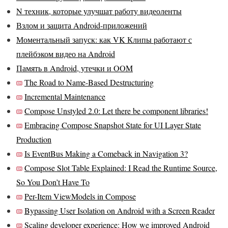
N техник, которые улучшат работу видеоленты
Взлом и защита Android-приложений
Моментальный запуск: как VK Клипы работают с
плейбэком видео на Android
Память в Android, утечки и OOM
The Road to Name-Based Destructuring
Incremental Maintenance
Compose Unstyled 2.0: Let there be component libraries!
Embracing Compose Snapshot State for UI Layer State
Production
Is EventBus Making a Comeback in Navigation 3?
Compose Slot Table Explained: I Read the Runtime Source,
So You Don’t Have To
Per-Item ViewModels in Compose
Bypassing User Isolation on Android with a Screen Reader
Scaling developer experience: How we improved Android