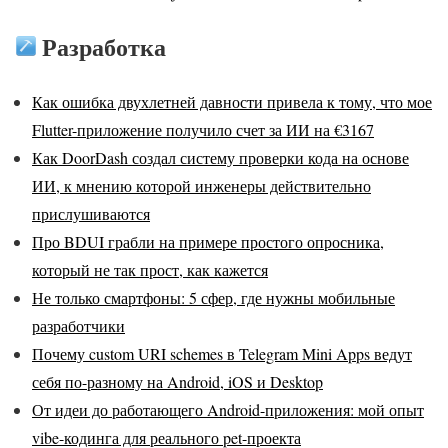
Разработка
Как ошибка двухлетней давности привела к тому, что мое
Flutter-приложение получило счет за ИИ на €3167
Как DoorDash создал систему проверки кода на основе
ИИ, к мнению которой инженеры действительно
прислушиваются
Про BDUI грабли на примере простого опросника,
который не так прост, как кажется
Не только смартфоны: 5 сфер, где нужны мобильные
разработчики
Почему custom URI schemes в Telegram Mini Apps ведут
себя по-разному на Android, iOS и Desktop
От идеи до работающего Android-приложения: мой опыт
vibe-кодинга для реального pet-проекта