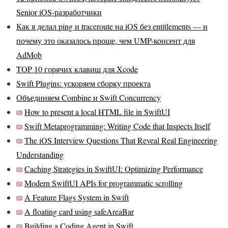
Senior iOS-разработчики
Как я делал ping и traceroute на iOS без entitlements — и
почему это оказалось проще, чем UMP-консент для
AdMob
TOP 10 горячих клавиш для Xcode
Swift Plugins: ускоряем сборку проекта
Объединяем Combine и Swift Concurrency
How to present a local HTML file in SwiftUI
Swift Metaprogramming: Writing Code that Inspects Itself
The iOS Interview Questions That Reveal Real Engineering
Understanding
Caching Strategies in SwiftUI: Optimizing Performance
Modern SwiftUI APIs for programmatic scrolling
A Feature Flags System in Swift
A floating card using safeAreaBar
Building a Coding Agent in Swift