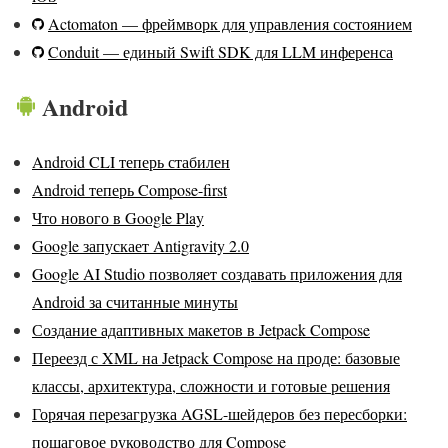
Actomaton — фреймворк для управления состоянием
Conduit — единый Swift SDK для LLM инференса
Android
Android CLI теперь стабилен
Android теперь Compose-first
Что нового в Google Play
Google запускает Antigravity 2.0
Google AI Studio позволяет создавать приложения для
Android за считанные минуты
Создание адаптивных макетов в Jetpack Compose
Переезд с XML на Jetpack Compose на проде: базовые
классы, архитектура, сложности и готовые решения
Горячая перезагрузка AGSL-шейдеров без пересборки:
пошаговое руководство для Compose